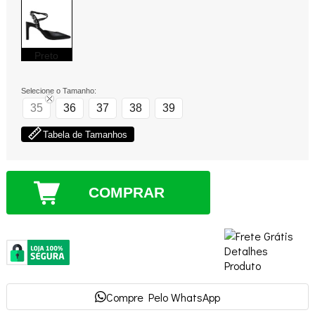
Preto
Selecione o Tamanho:
35
36
37
38
39
Tabela de Tamanhos
COMPRAR
Compre Pelo WhatsApp