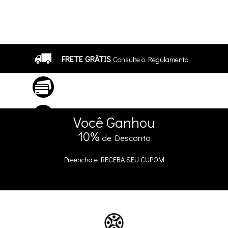
FRETE GRÁTIS
Consulte o Regulamento
ATÉ 10X SEM JUROS
No Cartão
5% DE DESCONTO
no Pix e Boleto
Você
Ganhou
10%
de Desconto
Preencha e
RECEBA SEU CUPOM