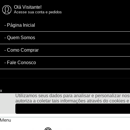
Olá Visitante!
Acesse sua conta e pedidos
Página Inicial
Quem Somos
Como Comprar
Fale Conosco
x
Filtre sua Pesquisa:
Utilizamos seus dados para analisar e personalizar noss
autoriza a coletar tais informações através do cookies 
Menu