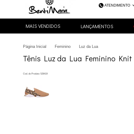
ATENDIMENTO
(48) 3052-4
MAIS VENDIDOS
LANÇAMENTOS
48
Página Inicial
Feminino
Luz da Lua
contato@bertimari
Tênis Luz da Lua Feminino Knit
Cod. do Produto: 528419