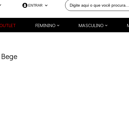
ENTRAR
390
OUTLET
FEMININO
MASCULINO
991253418
a.com.br
 Bege