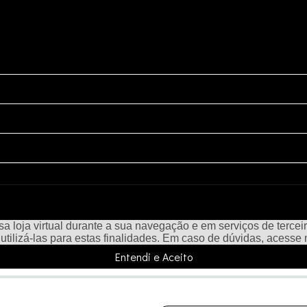
a loja virtual durante a sua navegação e em serviços de terceiro
e utilizá-las para estas finalidades. Em caso de dúvidas, acesse
Entendi e Aceito