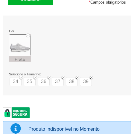
*
Campos obrigatórios
Cor:
Prata
Selecione o Tamanho:
34
35
36
37
38
39
Produto Indisponível no Momento