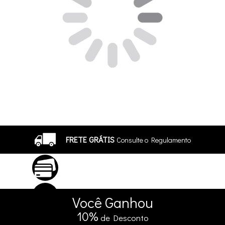
FRETE GRÁTIS
Consulte o Regulamento
ATÉ 10X SEM JUROS
No Cartão
5% DE DESCONTO
no Pix e Boleto
Você
Ganhou
10%
de Desconto