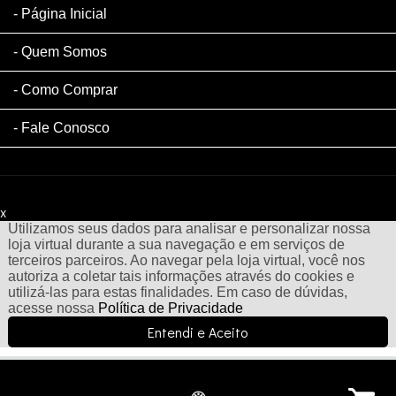
Página Inicial
Quem Somos
Como Comprar
Fale Conosco
x
Filtre sua Pesquisa:
Utilizamos seus dados para analisar e personalizar nossa
loja virtual durante a sua navegação e em serviços de
terceiros parceiros. Ao navegar pela loja virtual, você nos
autoriza a coletar tais informações através do cookies e
utilizá-las para estas finalidades. Em caso de dúvidas,
acesse nossa
Política de Privacidade
Entendi e Aceito
Menu