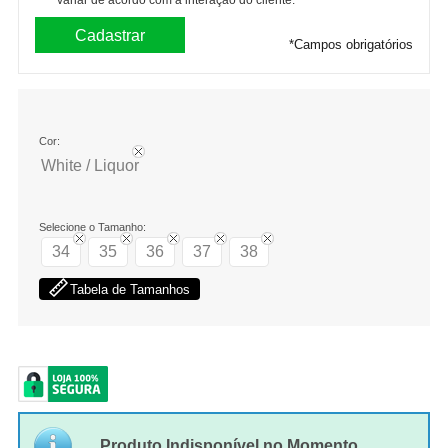
variar de acordo com a interação do cliente.
*
Campos obrigatórios
Cor:
White / Liquor
Selecione o Tamanho:
34
35
36
37
38
Tabela de Tamanhos
Produto Indisponível no Momento