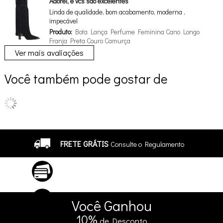
Adorei, e vcs são excelentes
Linda de qualidade, bom acabamento, moderna ,
impecável
Produto:
Bota Lança Perfume Feminina Cano Longo
Franja Preta Couro Camurça
Ver mais avaliações
Você também pode gostar de
FRETE GRÁTIS
Consulte o Regulamento
ATÉ 10X SEM JUROS
No Cartão
5% DE DESCONTO
no Pix e Boleto
Você
Ganhou
10%
de Desconto