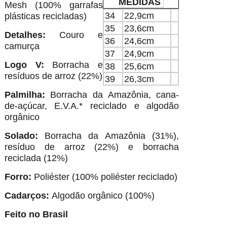
MEDIDAS
Mesh (100% garrafas
34
22,9cm
plásticas recicladas)
35
23,6cm
Detalhes:
Couro e
36
24,6cm
camurça
37
24,9cm
Logo V:
Borracha e
38
25,6cm
resíduos de arroz (22%)
39
26,3cm
Palmilha:
Borracha da Amazônia, cana-
de-açúcar, E.V.A.* reciclado e algodão
orgânico
Solado:
Borracha da Amazônia (31%),
resíduo de arroz (22%) e borracha
reciclada (12%)
Forro:
Poliéster (100% poliéster reciclado)
Cadarços:
Algodão orgânico (100%)
Feito no Brasil