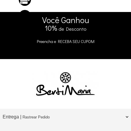
No Cartão
5% DE DESCONTO
no Pix e Boleto
Você
Ganhou
10%
de Desconto
Preencha e
RECEBA SEU CUPOM
Entrega |
Rastrear Pedido