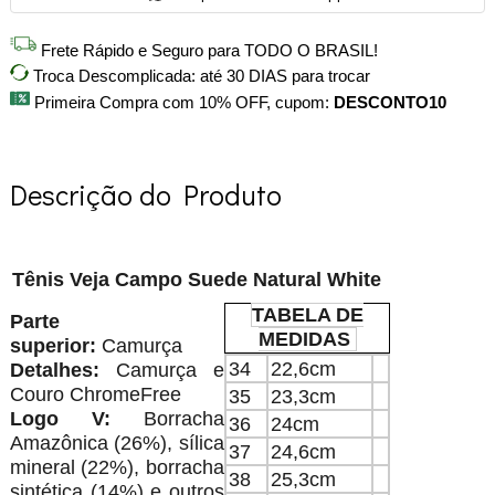
Frete Rápido e Seguro para TODO O BRASIL!
Troca Descomplicada: até 30 DIAS para trocar
Primeira Compra com 10% OFF, cupom:
DESCONTO10
Descrição do Produto
Tênis Veja Campo Suede Natural White
TABELA DE
Parte
MEDIDAS
superior:
Camurça
34
22,6cm
Detalhes:
Camurça e
Couro ChromeFree
35
23,3cm
Logo V:
Borracha
36
24cm
Amazônica (26%), sílica
37
24,6cm
mineral (22%), borracha
38
25,3cm
sintética (14%) e outros